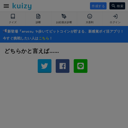
作成する
検索
クイズ
診断
お絵描き診断
大喜利
ログイン
新登場『aruco』✨歩いてビットコインが貯まる、新感覚ポイ活アプリ！
今すぐ挑戦したい人は
こちら
！
どちらかと言えば……