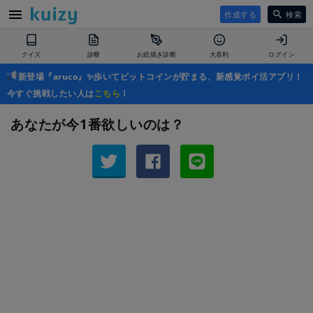
作成する
検索
クイズ
診断
お絵描き診断
大喜利
ログイン
新登場『aruco』✨歩いてビットコインが貯まる、新感覚ポイ活アプリ！
今すぐ挑戦したい人は
こちら
！
あなたが今1番欲しいのは？