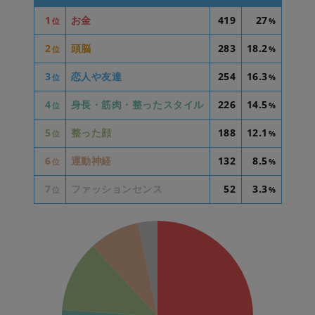
1
お金
419
27
位
%
2
頭脳
283
18.2
位
%
3
恋人や友達
254
16.3
位
%
4
身長・筋肉・整ったスタイル
226
14.5
位
%
5
整った顔
188
12.1
位
%
6
運動神経
132
8.5
位
%
7
ファッションセンス
52
3.3
位
%