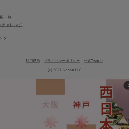
断一覧
きチャレンジ
ング
利用規約
プライバシーポリシー
公式Twitter
(c) 2021 Nooon LLC
arrow_fo