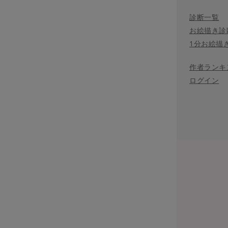
診断一覧
お絵描き診
1分お絵描
作者ランキ
ログイン