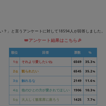
い？」と言うアンケートに対して18594人が回答しました。
👑アンケート結果はこちら🎉
順位
回答
票数
%
1
それより愛したいね
6569
35.3
位
%
2
観られたい
6545
35.2
位
%
3
触れるな
2149
11.6
位
%
4
他のひとの方が愛されてほしい
1906
10.3
位
%
5
大人しく観客席に座ろう
1425
7.7
位
%