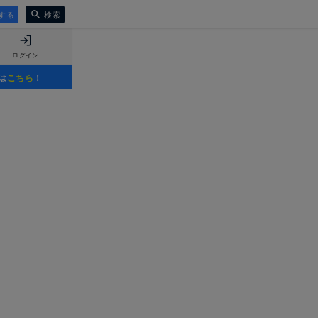
する
検索
ログイン
は
こちら
！