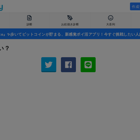
作成
診断
お絵描き診断
大喜利
uco』✨歩いてビットコインが貯まる、新感覚ポイ活アプリ！今すぐ挑戦したい人
い？