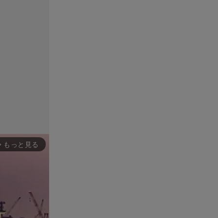
もっと見る
rward_ios