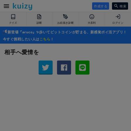
作成する
検索
クイズ
診断
お絵描き診断
大喜利
ログイン
新登場『aruco』✨歩いてビットコインが貯まる、新感覚ポイ活アプリ！
今すぐ挑戦したい人は
こちら
！
相手へ愛情を