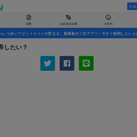
作成
診断
お絵描き診断
大喜利
uco』✨歩いてビットコインが貯まる、新感覚ポイ活アプリ！今すぐ挑戦したい人
弄したい？