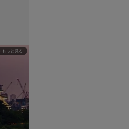
もっと見る
rward_ios