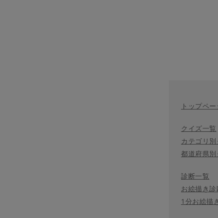
トップペー
クイズ一覧
カテゴリ別
都道府県別
診断一覧
お絵描き診
1分お絵描