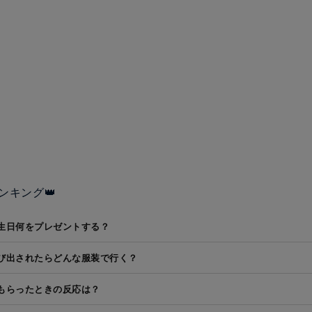
ンキング👑
生日何をプレゼントする？
び出されたらどんな服装で行く？
もらったときの反応は？