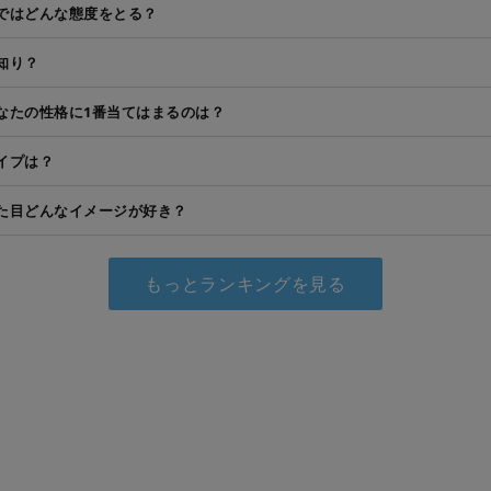
ではどんな態度をとる？
知り？
なたの性格に1番当てはまるのは？
イプは？
た目どんなイメージが好き？
もっとランキングを見る