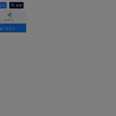
する
検索
ログイン
は
こちら
！