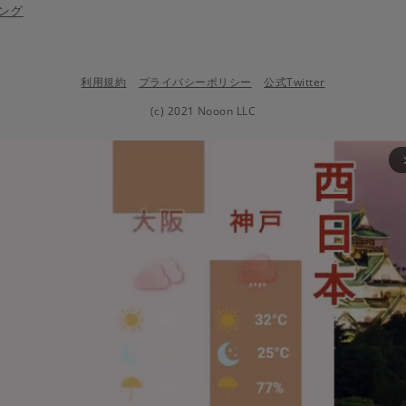
ング
利用規約
プライバシーポリシー
公式Twitter
(c) 2021 Nooon LLC
arrow_fo