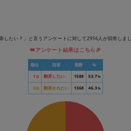
弄したい？」と言うアンケートに対して2956人が回答しま
👑アンケート結果はこちら🎉
順位
回答
票数
%
1
翻弄したい
1588
53.7
位
%
2
翻弄されたい
1368
46.3
位
%