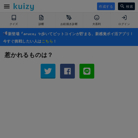
作成する
検索
クイズ
診断
お絵描き診断
大喜利
ログイン
新登場『aruco』✨歩いてビットコインが貯まる、新感覚ポイ活アプリ！
今すぐ挑戦したい人は
こちら
！
惹かれるものは？