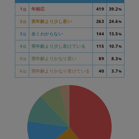
1
年相応
419
39.2
位
%
2
実年齢より少し若い
263
24.6
位
%
3
全くわからない
144
13.5
位
%
4
実年齢より少し老けている
115
10.7
位
%
5
実年齢よりかなり若い
89
8.3
位
%
6
実年齢よりかなり老けている
40
3.7
位
%