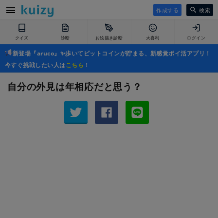
作成する
検索
クイズ
診断
お絵描き診断
大喜利
ログイン
新登場『aruco』✨歩いてビットコインが貯まる、新感覚ポイ活アプリ！
今すぐ挑戦したい人は
こちら
！
自分の外見は年相応だと思う？