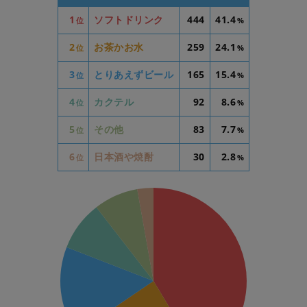
1
ソフトドリンク
444
41.4
位
%
2
お茶かお水
259
24.1
位
%
3
とりあえずビール
165
15.4
位
%
4
カクテル
92
8.6
位
%
5
その他
83
7.7
位
%
6
日本酒や焼酎
30
2.8
位
%