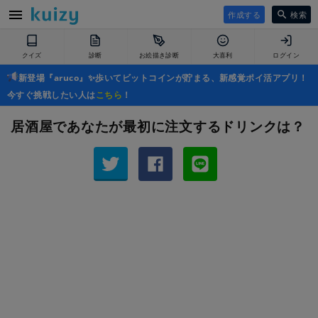
作成する
検索
クイズ
診断
お絵描き診断
大喜利
ログイン
新登場『aruco』✨歩いてビットコインが貯まる、新感覚ポイ活アプリ！
今すぐ挑戦したい人は
こちら
！
居酒屋であなたが最初に注文するドリンクは？