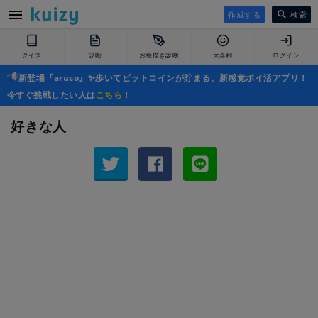
作成する
検索
クイズ
診断
お絵描き診断
大喜利
ログイン
新登場『aruco』✨歩いてビットコインが貯まる、新感覚ポイ活アプリ！
今すぐ挑戦したい人は
こちら
！
好きな人