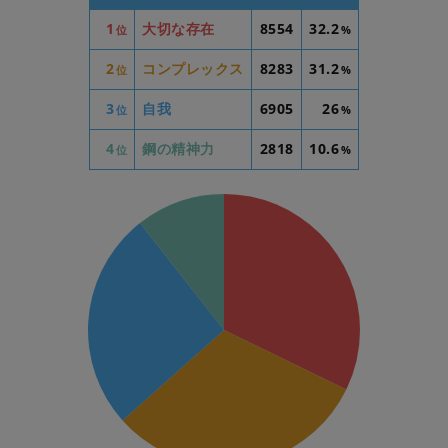
1
大切な存在
8554
32.2
位
%
2
コンプレックス
8283
31.2
位
%
3
自我
6905
26
位
%
4
鋼の精神力
2818
10.6
位
%