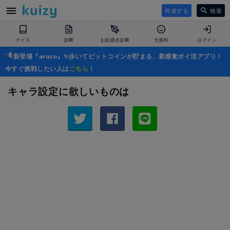
作成する
検索
クイズ
診断
お絵描き診断
大喜利
ログイン
新登場『aruco』✨歩いてビットコインが貯まる、新感覚ポイ活アプリ！
今すぐ挑戦したい人は
こちら
！
キャラ設定に欲しいものは