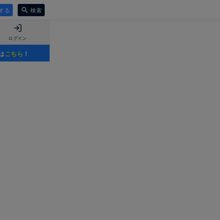
する
検索
ログイン
は
こちら
！