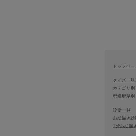
トップペー
クイズ一覧
カテゴリ別
都道府県別
診断一覧
お絵描き診
1分お絵描