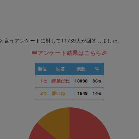
と言うアンケートに対して11739人が回答しました。
👑アンケート結果はこちら🎉
順位
回答
票数
%
1
綺麗だね
10090
86
位
%
2
儚いね
1649
14
位
%