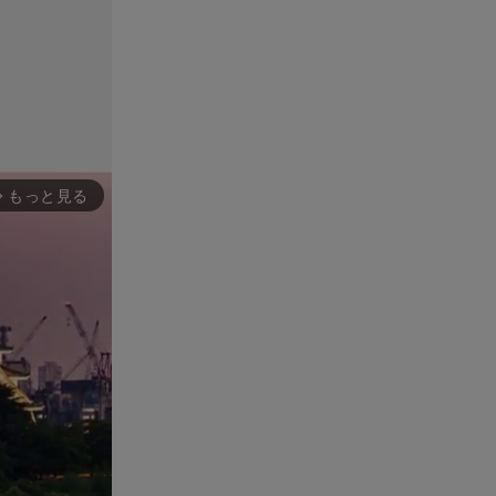
もっと見る
rward_ios