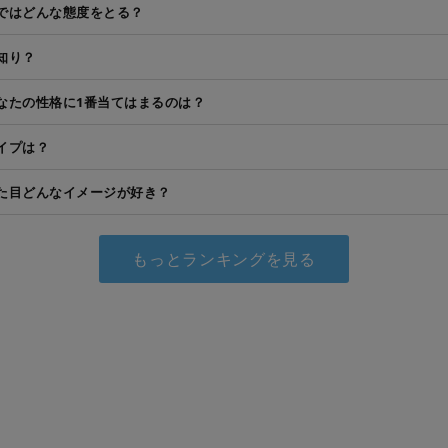
ではどんな態度をとる？
知り？
なたの性格に1番当てはまるのは？
イプは？
た目どんなイメージが好き？
もっとランキングを見る