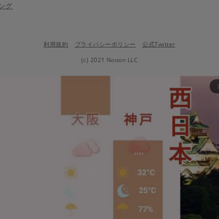
ング
利用規約
プライバシーポリシー
公式Twitter
(c) 2021 Nooon LLC
arrow_fo