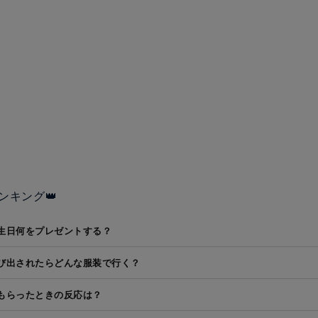
ンキング👑
生日何をプレゼントする？
び出されたらどんな服装で行く？
もらったときの反応は？