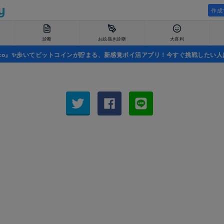
作成
診断
お絵描き診断
大喜利
uco』✨歩いてビットコインが貯まる、新感覚ポイ活アプリ！今すぐ挑戦したい人