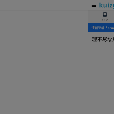
クイズ
新登場『ar
理不尽な