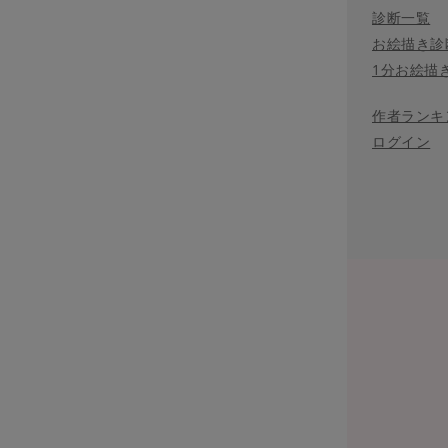
診断一覧
お絵描き診
1分お絵描
作者ランキ
ログイン