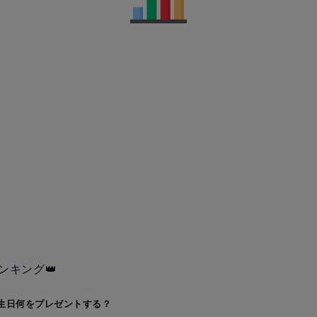
ンキング👑
生日何をプレゼントする？