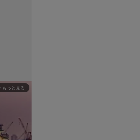
もっと見る
rward_ios