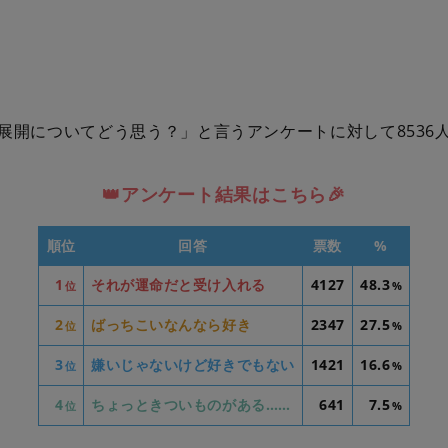
展開についてどう思う？」と言うアンケートに対して8536
👑アンケート結果はこちら🎉
順位
回答
票数
%
1
それが運命だと受け入れる
4127
48.3
位
%
2
ばっちこいなんなら好き
2347
27.5
位
%
3
嫌いじゃないけど好きでもない
1421
16.6
位
%
4
ちょっときついものがある……
641
7.5
位
%