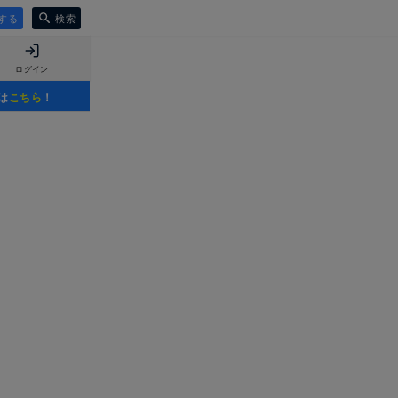
する
検索
ログイン
は
こちら
！