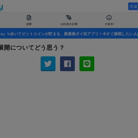
作成
診断
お絵描き診断
大喜利
uco』✨歩いてビットコインが貯まる、新感覚ポイ活アプリ！今すぐ挑戦したい人
展開についてどう思う？