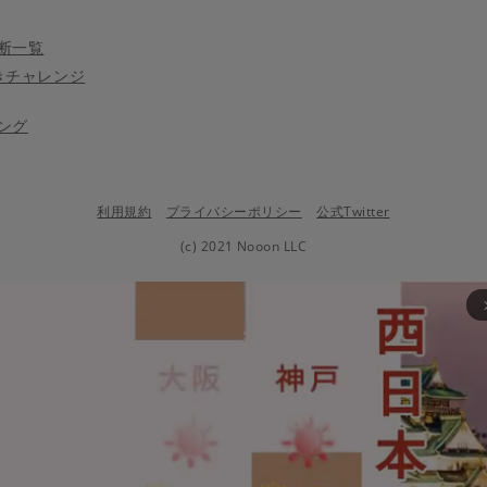
断一覧
きチャレンジ
ング
利用規約
プライバシーポリシー
公式Twitter
(c) 2021 Nooon LLC
arrow_fo