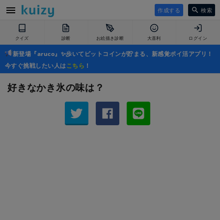
作成する
検索
クイズ
診断
お絵描き診断
大喜利
ログイン
新登場『aruco』✨歩いてビットコインが貯まる、新感覚ポイ活アプリ！
今すぐ挑戦したい人は
こちら
！
好きなかき氷の味は？