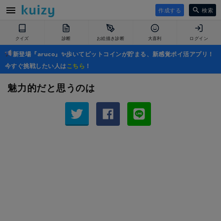
作成する
検索
クイズ
診断
お絵描き診断
大喜利
ログイン
新登場『aruco』✨歩いてビットコインが貯まる、新感覚ポイ活アプリ！
今すぐ挑戦したい人は
こちら
！
魅力的だと思うのは