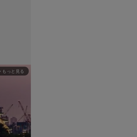
もっと見る
rward_ios