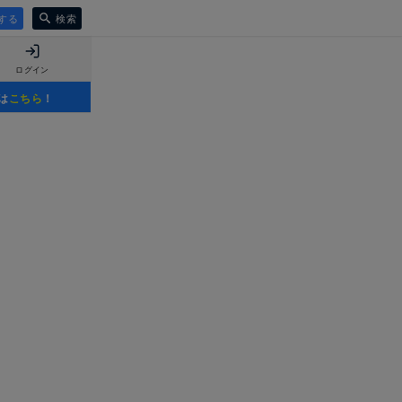
する
検索
ログイン
は
こちら
！