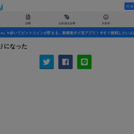
作成
診断
お絵描き診断
大喜利
uco』✨歩いてビットコインが貯まる、新感覚ポイ活アプリ！今すぐ挑戦したい人
りになった