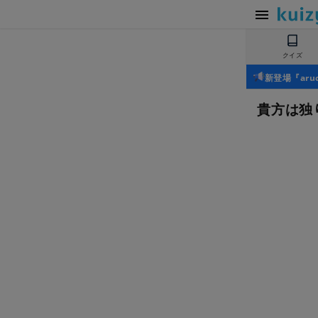
クイズ
新登場『ar
貴方は独