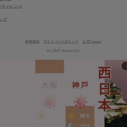
きチャレンジ
ング
利用規約
プライバシーポリシー
公式Twitter
(c) 2021 Nooon LLC
arrow_fo