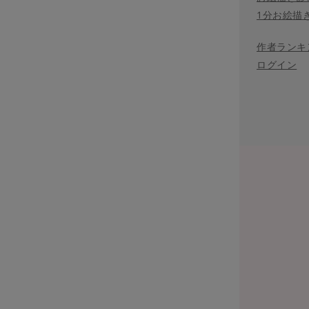
1分お絵描
作者ランキ
ログイン