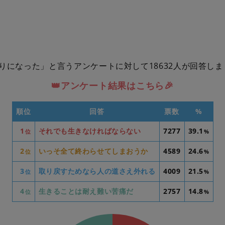
りになった」と言うアンケートに対して18632人が回答しま
👑アンケート結果はこちら🎉
順位
回答
票数
%
1
それでも生きなければならない
7277
39.1
位
%
2
いっそ全て終わらせてしまおうか
4589
24.6
位
%
3
取り戻すためなら人の道さえ外れる
4009
21.5
位
%
4
生きることは耐え難い苦痛だ
2757
14.8
位
%