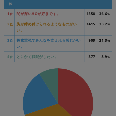
位
1
闇が深いHOが好きです。
1558
36.6
位
%
2
胸が締め付けられるようなものがい
1415
33.2
位
%
い。
3
探索重視でみんなを支えれる感じがい
909
21.3
位
%
い。
4
とにかく戦闘がしたい。
377
8.9
位
%