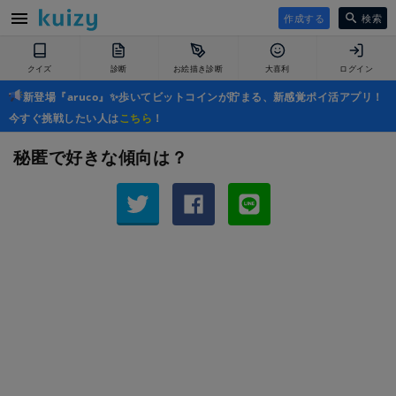
作成する
検索
クイズ
診断
お絵描き診断
大喜利
ログイン
新登場『aruco』✨歩いてビットコインが貯まる、新感覚ポイ活アプリ！
今すぐ挑戦したい人は
こちら
！
秘匿で好きな傾向は？