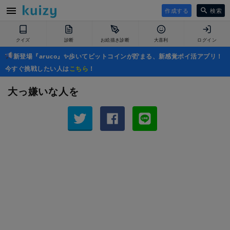
作成する
検索
クイズ
診断
お絵描き診断
大喜利
ログイン
新登場『aruco』✨歩いてビットコインが貯まる、新感覚ポイ活アプリ！
今すぐ挑戦したい人は
こちら
！
大っ嫌いな人を