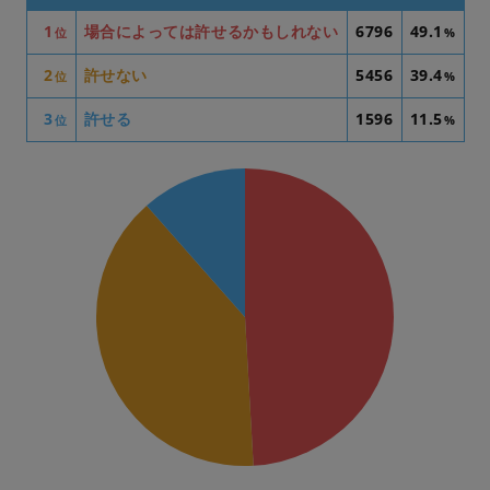
1
場合によっては許せるかもしれない
6796
49.1
位
%
2
許せない
5456
39.4
位
%
3
許せる
1596
11.5
位
%