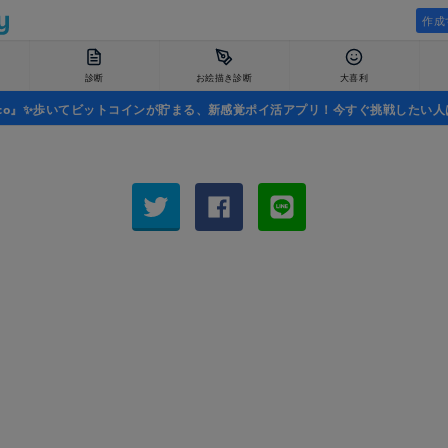
作成
診断
お絵描き診断
大喜利
uco』✨歩いてビットコインが貯まる、新感覚ポイ活アプリ！今すぐ挑戦したい人