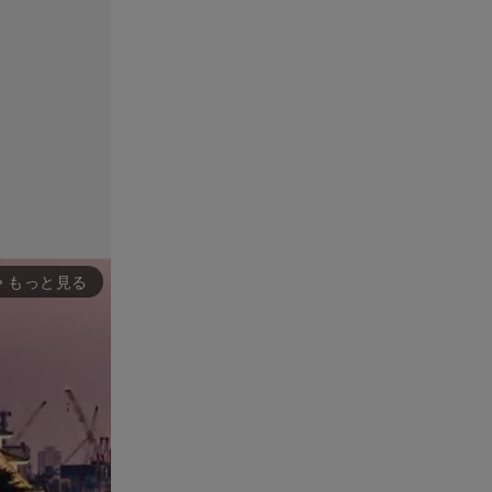
もっと見る
rward_ios