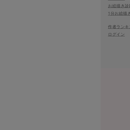
お絵描き診
1分お絵描
作者ランキ
ログイン