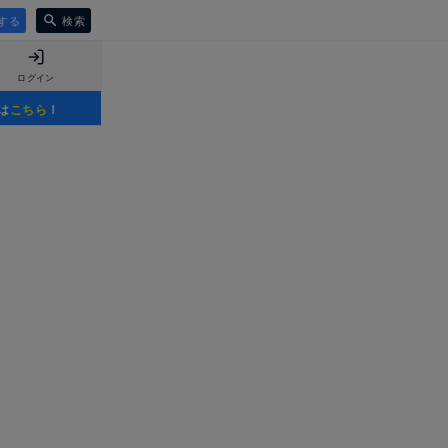
する
検索
ログイン
は
こちら
！