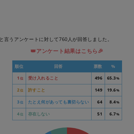
と言うアンケートに対して760人が回答しました。
👑アンケート結果はこちら🎉
順位
回答
票数
%
1
受け入れること
496
65.3
位
%
2
許すこと
149
19.6
位
%
3
たとえ何があっても裏切らない
64
8.4
位
%
4
存在しない
51
6.7
位
%