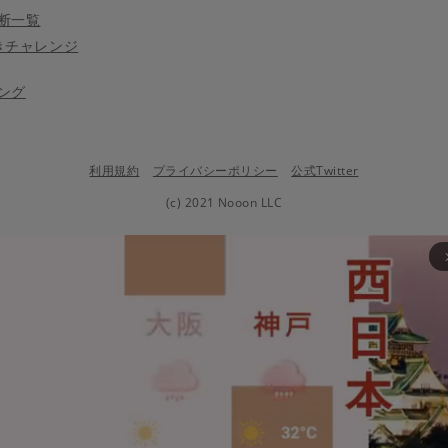
断一覧
きチャレンジ
ング
利用規約
プライバシーポリシー
公式Twitter
(c) 2021 Nooon LLC
arrow_fo