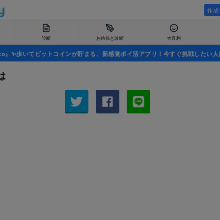
作成
診断
お絵描き診断
大喜利
uco』✨歩いてビットコインが貯まる、新感覚ポイ活アプリ！今すぐ挑戦したい人
は