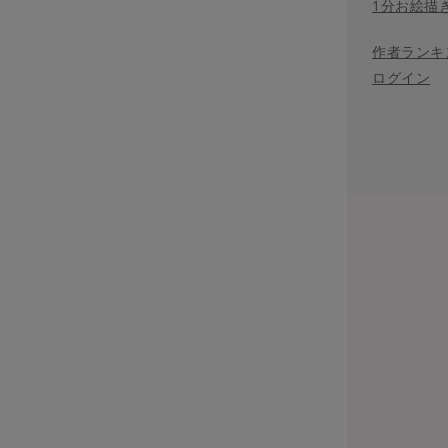
1分お絵描
作者ランキ
ログイン