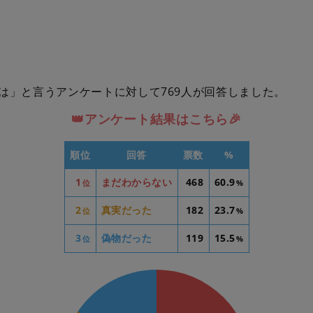
は」と言うアンケートに対して769人が回答しました。
👑アンケート結果はこちら🎉
順位
回答
票数
%
1
まだわからない
468
60.9
位
%
2
真実だった
182
23.7
位
%
3
偽物だった
119
15.5
位
%