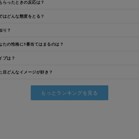
もらったときの反応は？
ではどんな態度をとる？
知り？
なたの性格に1番当てはまるのは？
イプは？
た目どんなイメージが好き？
もっとランキングを見る