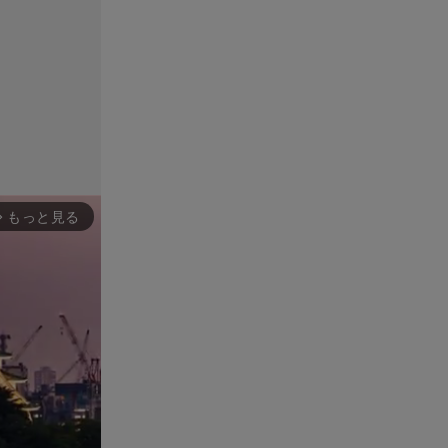
もっと見る
rward_ios