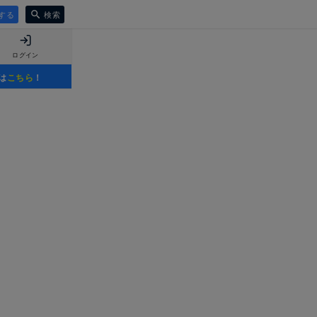
する
検索
ログイン
は
こちら
！