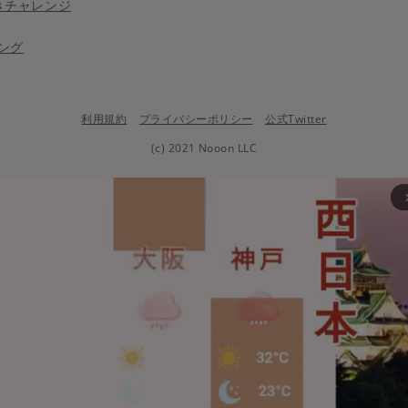
きチャレンジ
ング
利用規約
プライバシーポリシー
公式Twitter
(c) 2021 Nooon LLC
arrow_fo