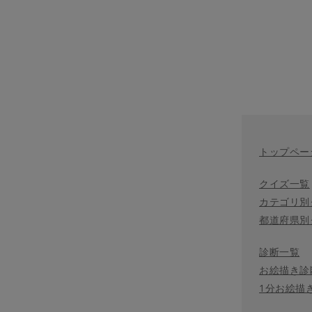
トップペー
クイズ一覧
カテゴリ別
都道府県別
診断一覧
お絵描き診
1分お絵描