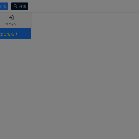
する
検索
ログイン
は
こちら
！