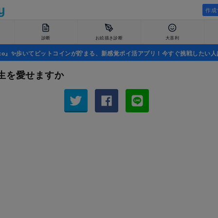
作成
診断
お絵描き診断
大喜利
uco』✨歩いてビットコインが貯まる、新感覚ポイ活アプリ！今すぐ挑戦したい人
生を愛せますか