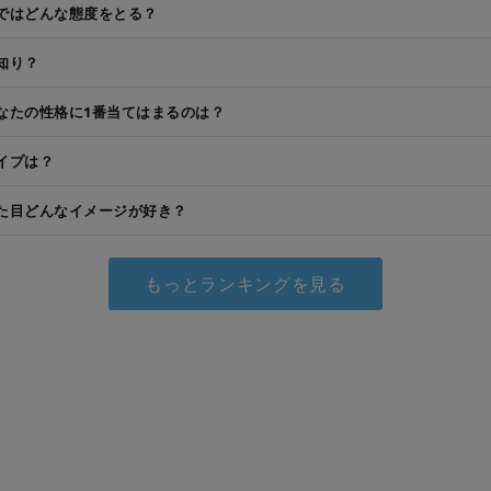
ではどんな態度をとる？
知り？
なたの性格に1番当てはまるのは？
イプは？
た目どんなイメージが好き？
もっとランキングを見る