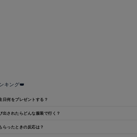
ンキング👑
生日何をプレゼントする？
び出されたらどんな服装で行く？
もらったときの反応は？