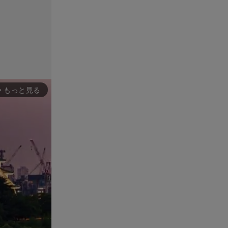
もっと見る
rward_ios