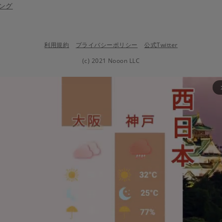
ング
利用規約
プライバシーポリシー
公式Twitter
(c) 2021 Nooon LLC
arrow_fo