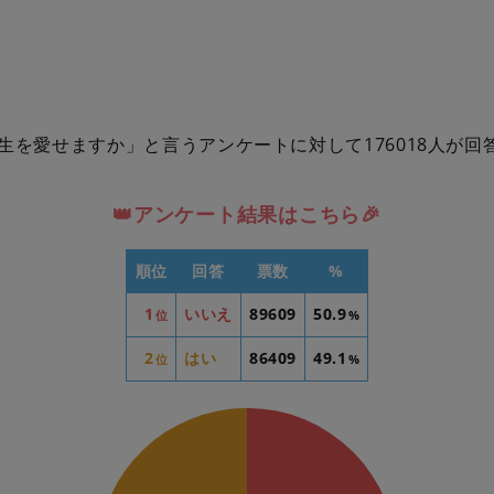
生を愛せますか」と言うアンケートに対して176018人が回
👑アンケート結果はこちら🎉
順位
回答
票数
%
1
いいえ
89609
50.9
位
%
2
はい
86409
49.1
位
%