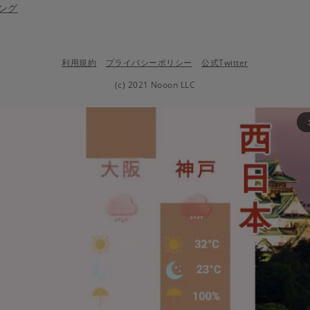
ング
利用規約
プライバシーポリシー
公式Twitter
(c) 2021 Nooon LLC
arrow_fo