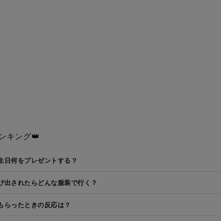
ンキング👑
生日何をプレゼントする？
び出されたらどんな服装で行く？
もらったときの反応は？