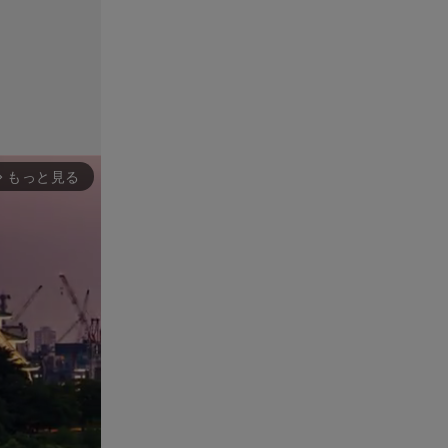
もっと見る
rward_ios