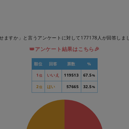
せますか」と言うアンケートに対して177178人が回答しま
👑アンケート結果はこちら🎉
順位
回答
票数
%
1
いいえ
119513
67.5
位
%
2
はい
57665
32.5
位
%