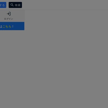
する
検索
ログイン
は
こちら
！