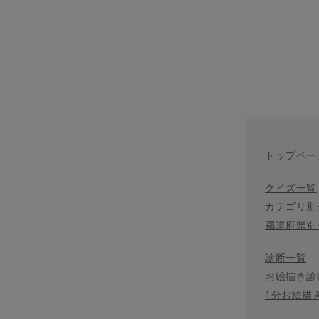
トップペー
クイズ一覧
カテゴリ別
都道府県別
診断一覧
お絵描き診
1分お絵描