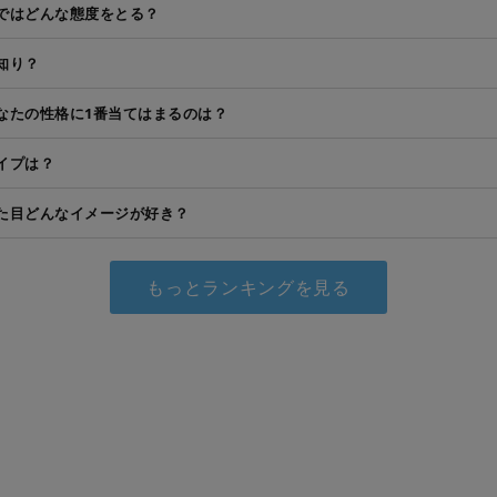
ではどんな態度をとる？
知り？
なたの性格に1番当てはまるのは？
イプは？
た目どんなイメージが好き？
もっとランキングを見る