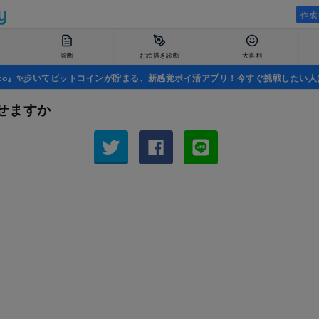
作成
診断
お絵描き診断
大喜利
uco』✨歩いてビットコインが貯まる、新感覚ポイ活アプリ！今すぐ挑戦したい人
せますか