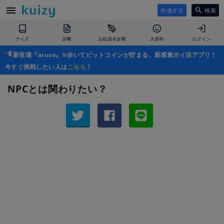
作成する
検索
クイズ
診断
お絵描き診断
大喜利
ログイン
新登場『aruco』✨歩いてビットコインが貯まる、新感覚ポイ活アプリ！
今すぐ挑戦したい人は
こちら
！
NPCとは関わりたい？