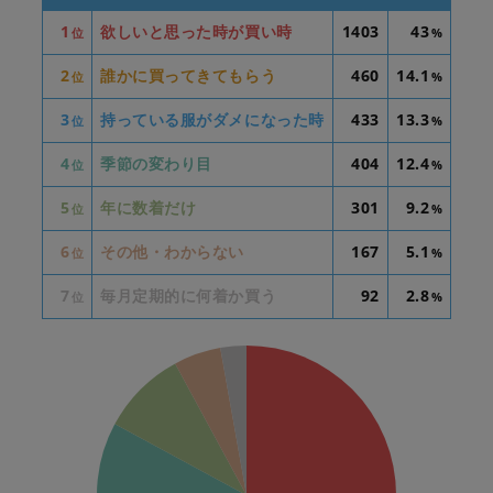
1
欲しいと思った時が買い時
1403
43
位
%
2
誰かに買ってきてもらう
460
14.1
位
%
3
持っている服がダメになった時
433
13.3
位
%
4
季節の変わり目
404
12.4
位
%
5
年に数着だけ
301
9.2
位
%
6
その他・わからない
167
5.1
位
%
7
毎月定期的に何着か買う
92
2.8
位
%