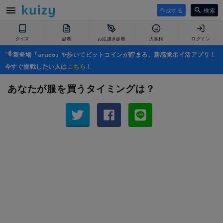
作成する
検索
クイズ
診断
お絵描き診断
大喜利
ログイン
新登場『aruco』✨歩いてビットコインが貯まる、新感覚ポイ活アプリ！
今すぐ挑戦したい人は
こちら
！
あなたが服を買うタイミングは？