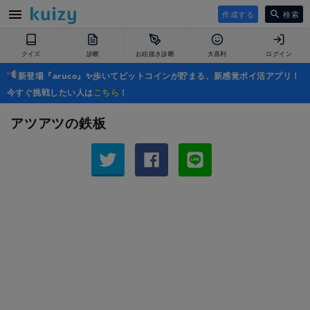
作成する
検索
クイズ
診断
お絵描き診断
大喜利
ログイン
新登場『aruco』✨歩いてビットコインが貯まる、新感覚ポイ活アプリ！
今すぐ挑戦したい人は
こちら
！
アツアツの鉄板