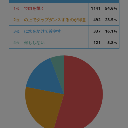
1
で肉を焼く
1141
54.6
位
%
2
の上でタップダンスするのが得意
492
23.5
位
%
3
に水をかけて冷やす
337
16.1
位
%
4
何もしない
121
5.8
位
%