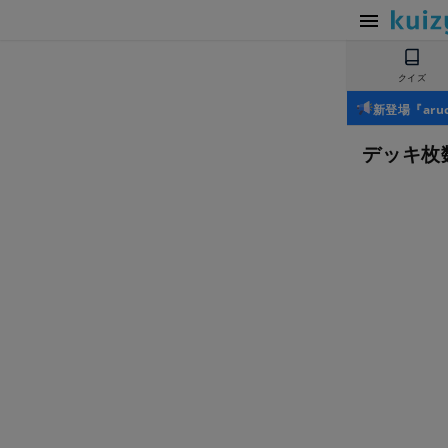
クイズ
新登場『ar
デッキ枚