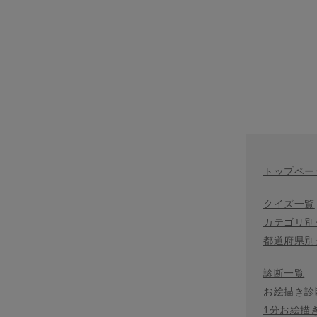
トップペー
クイズ一覧
カテゴリ別
都道府県別
診断一覧
お絵描き診
1分お絵描