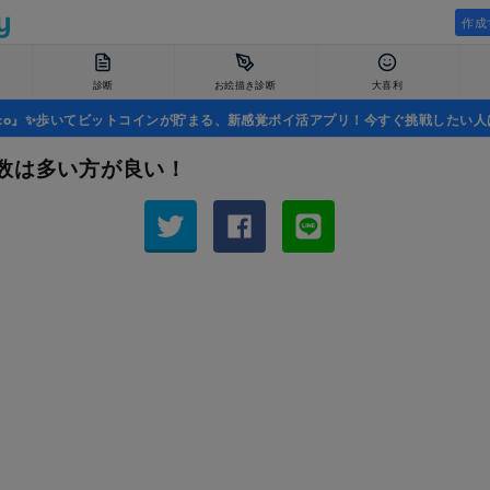
作成
診断
お絵描き診断
大喜利
uco』✨歩いてビットコインが貯まる、新感覚ポイ活アプリ！今すぐ挑戦したい人
数は多い方が良い！