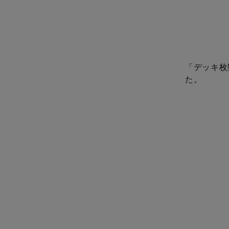
「デッキ枚
た。