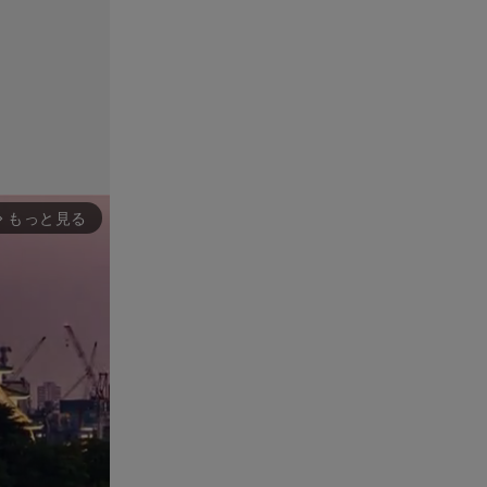
もっと見る
rward_ios