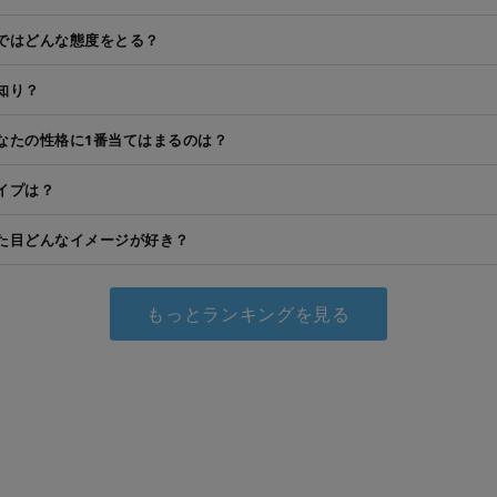
ではどんな態度をとる？
知り？
なたの性格に1番当てはまるのは？
イプは？
た目どんなイメージが好き？
もっとランキングを見る