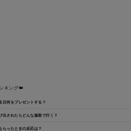
ンキング👑
生日何をプレゼントする？
び出されたらどんな服装で行く？
もらったときの反応は？