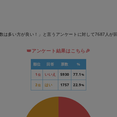
数は多い方が良い！」と言うアンケートに対して7687人が
👑アンケート結果はこちら🎉
順位
回答
票数
%
1
いいえ
5930
77.1
位
%
2
はい
1757
22.9
位
%