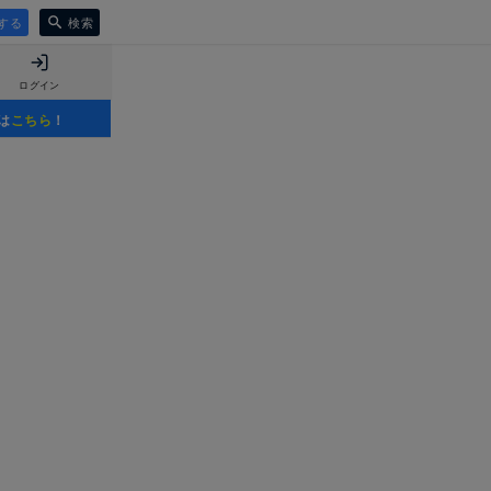
する
検索
ログイン
は
こちら
！