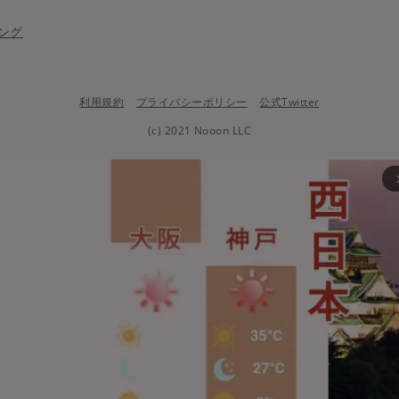
ング
利用規約
プライバシーポリシー
公式Twitter
(c) 2021 Nooon LLC
arrow_fo