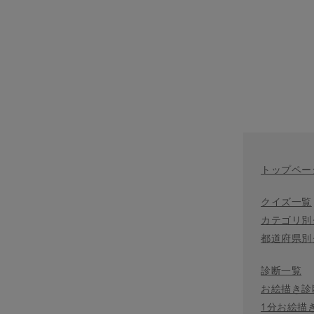
トップペー
クイズ一覧
カテゴリ別
都道府県別
診断一覧
お絵描き診
1分お絵描