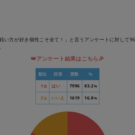
戦い方が好き個性こそ全て！」と言うアンケートに対して96
。
👑アンケート結果はこちら🎉
順位
回答
票数
%
1
はい
7996
83.2
位
%
2
いいえ
1619
16.8
位
%