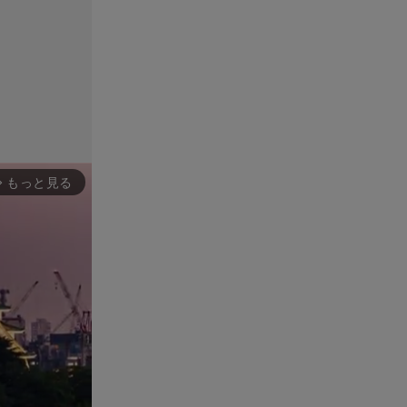
もっと見る
rward_ios