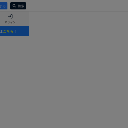
する
検索
ログイン
は
こちら
！