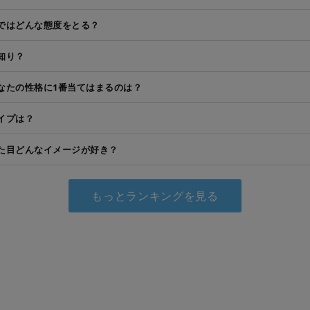
ではどんな態度をとる？
知り？
なたの性格に1番当てはまるのは？
イプは？
た目どんなイメージが好き？
もっとランキングを見る