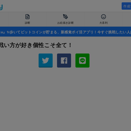
作成
診断
お絵描き診断
大喜利
uco』✨歩いてビットコインが貯まる、新感覚ポイ活アプリ！今すぐ挑戦したい人
戦い方が好き個性こそ全て！