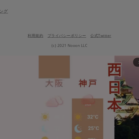
ング
利用規約
プライバシーポリシー
公式Twitter
(c) 2021 Nooon LLC
arrow_fo