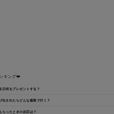
ンキング👑
生日何をプレゼントする？
び出されたらどんな服装で行く？
もらったときの反応は？