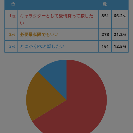
位
数
1
キャラクターとして愛情持って接した
851
66.2
位
%
い
2
必要最低限でもいい
273
21.2
位
%
3
とにかくPCと話したい
161
12.5
位
%