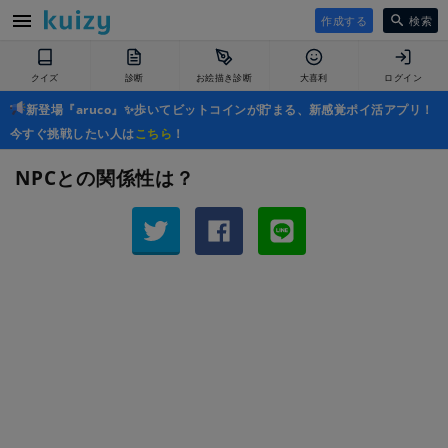
作成する
検索
クイズ
診断
お絵描き診断
大喜利
ログイン
新登場『aruco』✨歩いてビットコインが貯まる、新感覚ポイ活アプリ！
今すぐ挑戦したい人は
こちら
！
NPCとの関係性は？