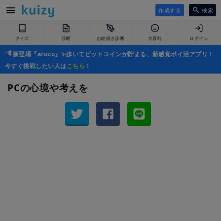
作成する
検索
クイズ
診断
お絵描き診断
大喜利
ログイン
新登場『aruco』✨歩いてビットコインが貯まる、新感覚ポイ活アプリ！
今すぐ挑戦したい人は
こちら
！
PCの心境や考えを