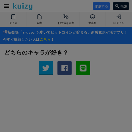
作成する
検索
クイズ
診断
お絵描き診断
大喜利
ログイン
新登場『aruco』✨歩いてビットコインが貯まる、新感覚ポイ活アプリ！
今すぐ挑戦したい人は
こちら
！
どちらのキャラが好き？