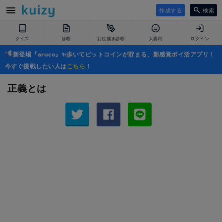
作成する
検索
クイズ
診断
お絵描き診断
大喜利
ログイン
新登場『aruco』✨歩いてビットコインが貯まる、新感覚ポイ活アプリ！
今すぐ挑戦したい人は
こちら
！
正義とは