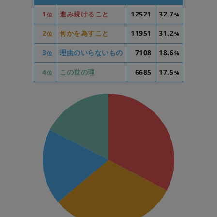
1
進み続けること
12521
32.7
位
%
2
何かを為すこと
11951
31.2
位
%
3
理由のいらないもの
7108
18.6
位
%
4
この世の理
6685
17.5
位
%