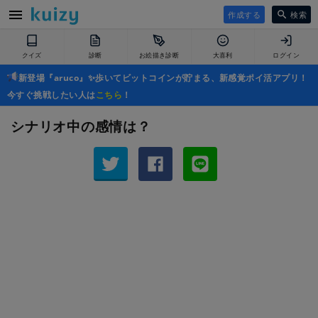
作成する
検索
クイズ
診断
お絵描き診断
大喜利
ログイン
新登場『aruco』✨歩いてビットコインが貯まる、新感覚ポイ活アプリ！
今すぐ挑戦したい人は
こちら
！
シナリオ中の感情は？