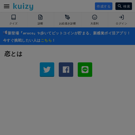
作成する
検索
クイズ
診断
お絵描き診断
大喜利
ログイン
新登場『aruco』✨歩いてビットコインが貯まる、新感覚ポイ活アプリ！
今すぐ挑戦したい人は
こちら
！
恋とは