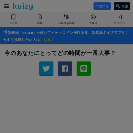
作成する
検索
クイズ
診断
お絵描き診断
大喜利
ログイン
新登場『aruco』✨歩いてビットコインが貯まる、新感覚ポイ活アプリ！
今すぐ挑戦したい人は
こちら
！
今のあなたにとってどの時間が一番大事？