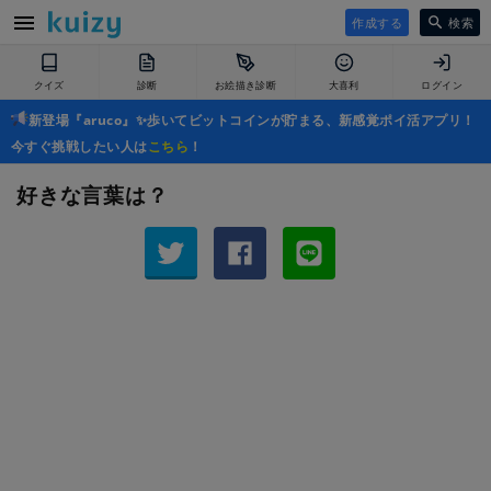
作成する
検索
クイズ
診断
お絵描き診断
大喜利
ログイン
新登場『aruco』✨歩いてビットコインが貯まる、新感覚ポイ活アプリ！
今すぐ挑戦したい人は
こちら
！
好きな言葉は？