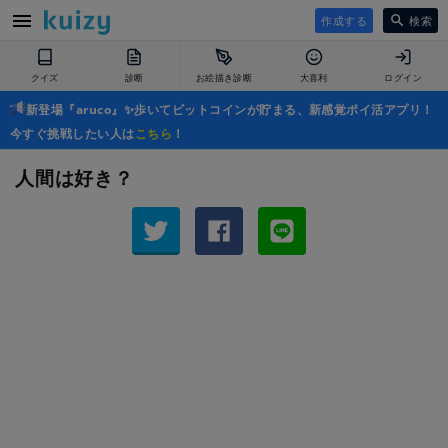
作成する
検索
クイズ
診断
お絵描き診断
大喜利
ログイン
新登場『aruco』✨歩いてビットコインが貯まる、新感覚ポイ活アプリ！
今すぐ挑戦したい人は
こちら
！
人間は好き？