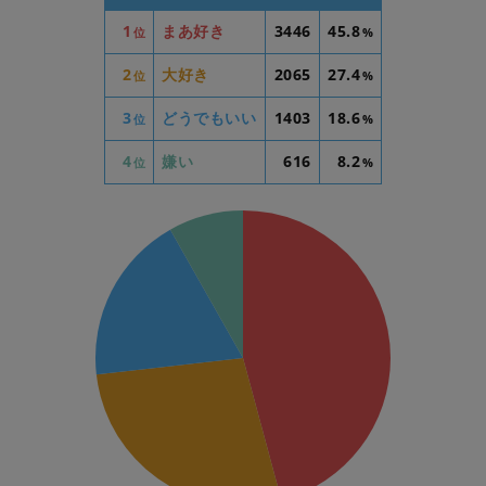
1
まあ好き
3446
45.8
位
%
2
大好き
2065
27.4
位
%
3
どうでもいい
1403
18.6
位
%
4
嫌い
616
8.2
位
%