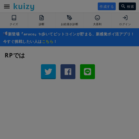
作成する
検索
クイズ
診断
お絵描き診断
大喜利
ログイン
新登場『aruco』✨歩いてビットコインが貯まる、新感覚ポイ活アプリ！
今すぐ挑戦したい人は
こちら
！
RPでは