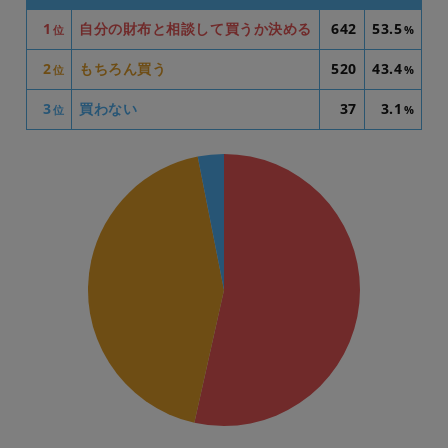
1
自分の財布と相談して買うか決める
642
53.5
位
%
2
もちろん買う
520
43.4
位
%
3
買わない
37
3.1
位
%