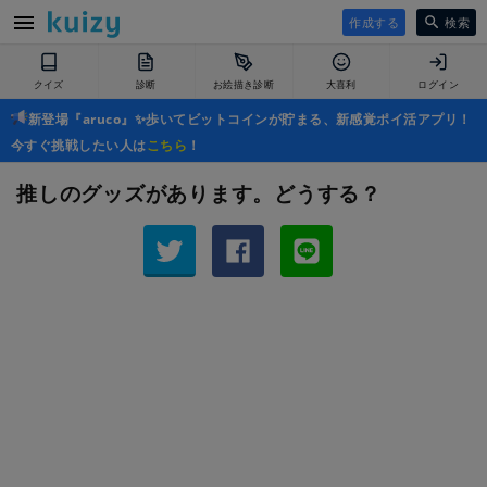
作成する
検索
クイズ
診断
お絵描き診断
大喜利
ログイン
新登場『aruco』✨歩いてビットコインが貯まる、新感覚ポイ活アプリ！
今すぐ挑戦したい人は
こちら
！
推しのグッズがあります。どうする？