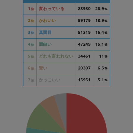
1
変わっている
83980
26.9
位
%
2
かわいい
59179
18.9
位
%
3
真面目
51319
16.4
位
%
4
面白い
47249
15.1
位
%
5
どれも言われない
34461
11
位
%
6
賢い
20307
6.5
位
%
7
かっこいい
15951
5.1
位
%