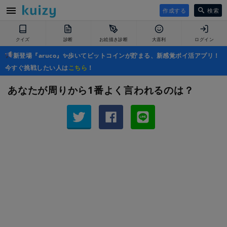
作成する
検索
クイズ
診断
お絵描き診断
大喜利
ログイン
新登場『aruco』✨歩いてビットコインが貯まる、新感覚ポイ活アプリ！
今すぐ挑戦したい人は
こちら
！
あなたが周りから1番よく言われるのは？