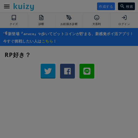
作成する
検索
クイズ
診断
お絵描き診断
大喜利
ログイン
新登場『aruco』✨歩いてビットコインが貯まる、新感覚ポイ活アプリ！
今すぐ挑戦したい人は
こちら
！
RP好き？