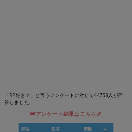
「RP好き？」と言うアンケートに対して44758人が回
答しました。
👑アンケート結果はこちら🎉
順位
回答
票数
%