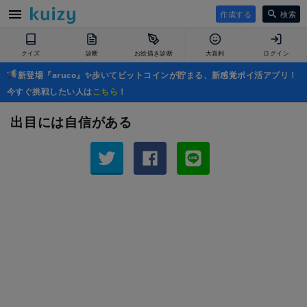
作成する
検索
クイズ
診断
お絵描き診断
大喜利
ログイン
新登場『aruco』✨歩いてビットコインが貯まる、新感覚ポイ活アプリ！
今すぐ挑戦したい人は
こちら
！
出目には自信がある