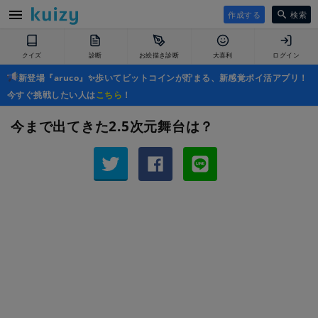
作成する
検索
クイズ
診断
お絵描き診断
大喜利
ログイン
新登場『aruco』✨歩いてビットコインが貯まる、新感覚ポイ活アプリ！
今すぐ挑戦したい人は
こちら
！
今まで出てきた2.5次元舞台は？