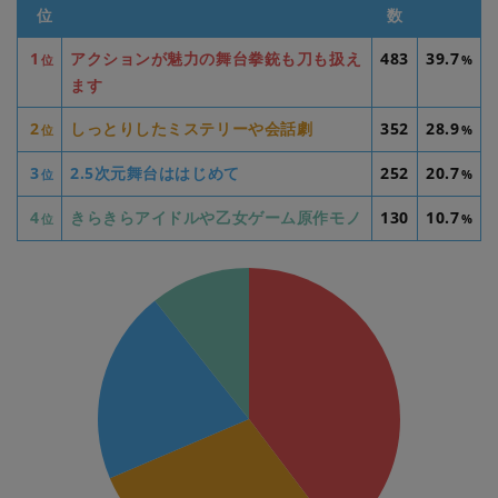
位
数
1
アクションが魅力の舞台拳銃も刀も扱え
483
39.7
位
%
ます
2
しっとりしたミステリーや会話劇
352
28.9
位
%
3
2.5次元舞台ははじめて
252
20.7
位
%
4
きらきらアイドルや乙女ゲーム原作モノ
130
10.7
位
%