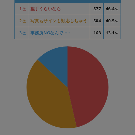
1
握手くらいなら
577
46.4
位
%
2
写真もサインも対応しちゃう
504
40.5
位
%
3
事務所NGなんで·····
163
13.1
位
%