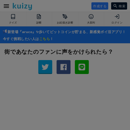
作成する
検索
クイズ
診断
お絵描き診断
大喜利
ログイン
新登場『aruco』✨歩いてビットコインが貯まる、新感覚ポイ活アプリ！
今すぐ挑戦したい人は
こちら
！
街であなたのファンに声をかけられたら？