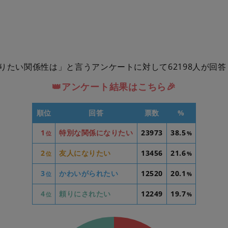
りたい関係性は」と言うアンケートに対して62198人が回
👑アンケート結果はこちら🎉
順位
回答
票数
%
1
特別な関係になりたい
23973
38.5
位
%
2
友人になりたい
13456
21.6
位
%
3
かわいがられたい
12520
20.1
位
%
4
頼りにされたい
12249
19.7
位
%