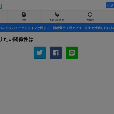
作成
診断
お絵描き診断
大喜利
uco』✨歩いてビットコインが貯まる、新感覚ポイ活アプリ！今すぐ挑戦したい人
りたい関係性は