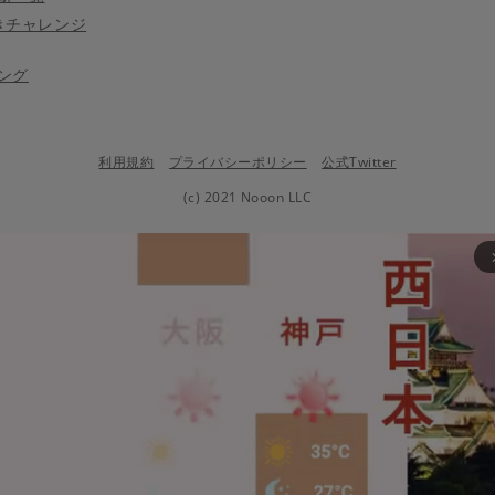
きチャレンジ
ング
利用規約
プライバシーポリシー
公式Twitter
(c) 2021 Nooon LLC
arrow_fo