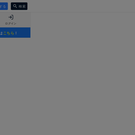
する
検索
ログイン
は
こちら
！