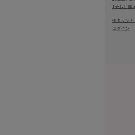
1分お絵描
作者ランキ
ログイン