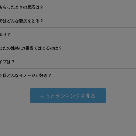
もらったときの反応は？
ではどんな態度をとる？
知り？
なたの性格に1番当てはまるのは？
イプは？
た目どんなイメージが好き？
もっとランキングを見る