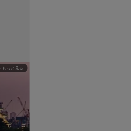
もっと見る
rward_ios