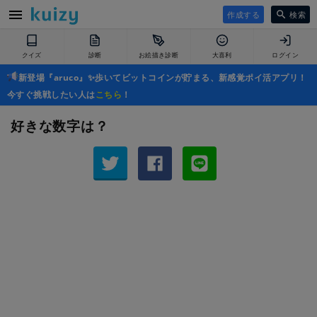
作成する
検索
クイズ
診断
お絵描き診断
大喜利
ログイン
新登場『aruco』✨歩いてビットコインが貯まる、新感覚ポイ活アプリ！
今すぐ挑戦したい人は
こちら
！
好きな数字は？