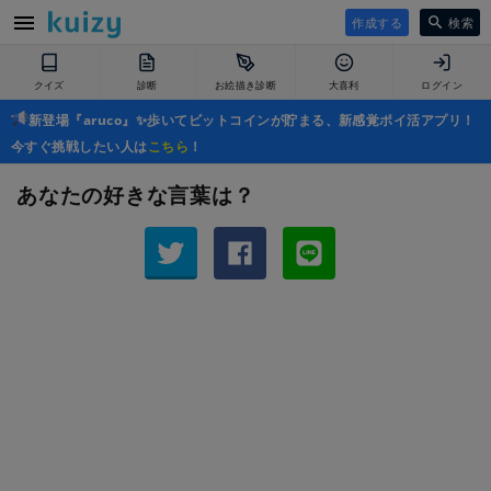
作成する
検索
クイズ
診断
お絵描き診断
大喜利
ログイン
新登場『aruco』✨歩いてビットコインが貯まる、新感覚ポイ活アプリ！
今すぐ挑戦したい人は
こちら
！
あなたの好きな言葉は？