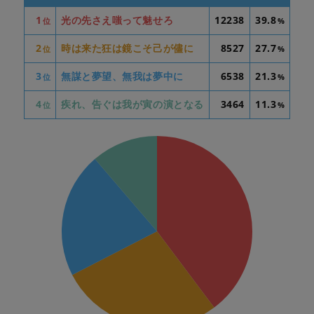
1
光の先さえ嗤って魅せろ
12238
39.8
位
%
2
時は来た狂は鏡こそ己が儘に
8527
27.7
位
%
3
無謀と夢望、無我は夢中に
6538
21.3
位
%
4
疾れ、告ぐは我が寅の演となる
3464
11.3
位
%