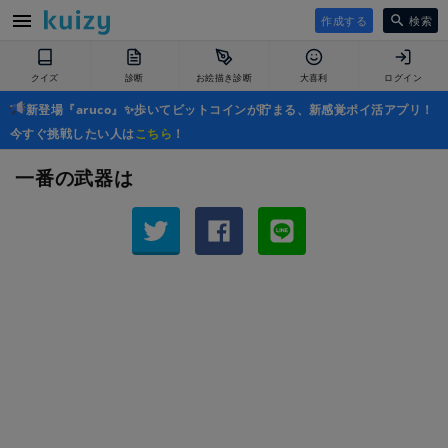
作成する
検索
クイズ
診断
お絵描き診断
大喜利
ログイン
新登場『aruco』✨歩いてビットコインが貯まる、新感覚ポイ活アプリ！
今すぐ挑戦したい人は
こちら
！
一番の武器は