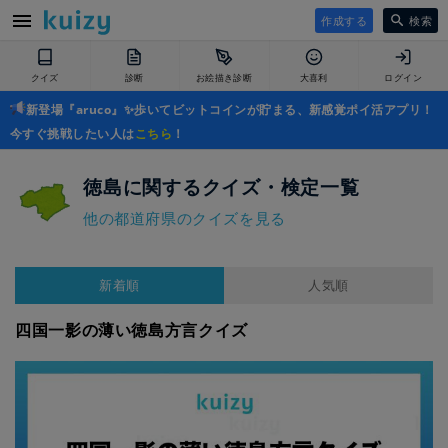
作成する
検索
クイズ
診断
お絵描き診断
大喜利
ログイン
新登場『aruco』✨歩いてビットコインが貯まる、新感覚ポイ活アプリ！
今すぐ挑戦したい人は
こちら
！
徳島に関するクイズ・検定一覧
他の都道府県のクイズを見る
新着順
人気順
四国一影の薄い徳島方言クイズ