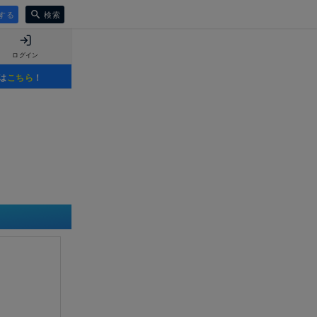
する
検索
ログイン
は
こちら
！