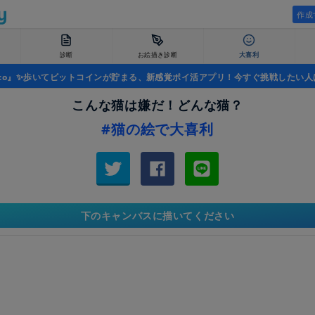
作成
診断
お絵描き診断
大喜利
uco』✨歩いてビットコインが貯まる、新感覚ポイ活アプリ！今すぐ挑戦したい人
こんな猫は嫌だ！どんな猫？
#猫の絵で大喜利
下のキャンバスに描いてください