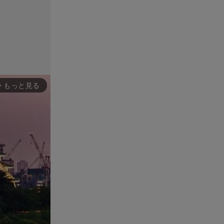
もっと見る
rward_ios