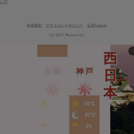
ング
利用規約
プライバシーポリシー
公式Twitter
(c) 2021 Nooon LLC
arrow_fo