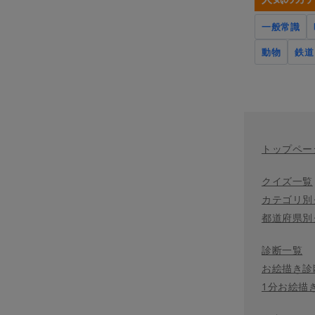
一般常識
動物
鉄道
トップペー
クイズ一覧
カテゴリ別
都道府県別
診断一覧
お絵描き診
1分お絵描