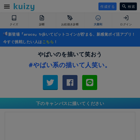
作成する
検索
クイズ
診断
お絵描き診断
大喜利
ログイン
新登場『aruco』✨歩いてビットコインが貯まる、新感覚ポイ活アプリ！
今すぐ挑戦したい人は
こちら
！
やばいのを描いて笑おう
#やばい系の描いて人笑い。
下のキャンバスに描いてください