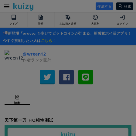
作成する
検索
クイズ
診断
お絵描き診断
大喜利
ログイン
新登場『aruco』✨歩いてビットコインが貯まる、新感覚ポイ活アプリ！
今すぐ挑戦したい人は
こちら
！
@wreen12
作者ランク圏外
診断
天下第一刀_HO相性测试